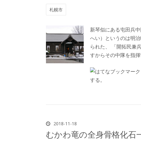
札幌市
新琴似にある屯田兵中
へい）というのは明治
られた、 「開拓民兼
すからその中隊を指揮
2018
-
11
-
18
むかわ竜の全身骨格化石