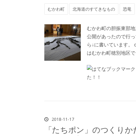
むかわ町
北海道のすてきなもの
恐竜
むかわ町の胆振東部地
公開があったので行っ
ら↓に書いています。 dosa
はむかわ町穂別地区で
2018
-
11
-
17
「たちポン」のつくりか